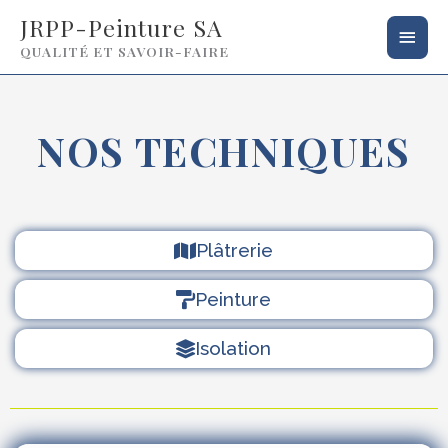
Aller
Men
JRPP-Peinture SA
au
QUALITÉ ET SAVOIR-FAIRE
princ
contenu
NOS TECHNIQUES
Plâtrerie
Peinture
Isolation