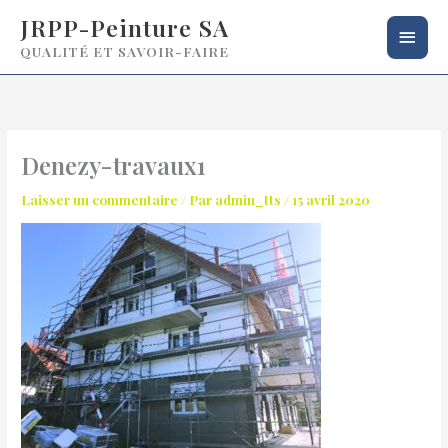
Aller
Men
JRPP-Peinture SA
au
QUALITÉ ET SAVOIR-FAIRE
princ
contenu
Denezy-travaux1
Laisser un commentaire
/ Par
admin_tts
/
15 avril 2020