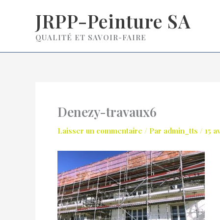
Aller
JRPP-Peinture SA
au
contenu
QUALITÉ ET SAVOIR-FAIRE
Denezy-travaux6
Laisser un commentaire
/ Par
admin_tts
/
15 a