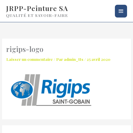
Aller
Men
JRPP-Peinture SA
au
QUALITÉ ET SAVOIR-FAIRE
princ
contenu
rigips-logo
Laisser un commentaire
/ Par
admin_tts
/
25 avril 2020